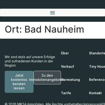
Ort:
Bad Nauheim
Über
Standort
Wir sind stolz auf unsere Erfolge
und zufriedenen Kunden in der
Region.
Verkauf
Tiny Hou
Jetzt
Zu den
Vermietung
Referenz
kostenlos
Immobilienangeboten
beraten
lassen
Tarife
Kontakt
© 2026 MK24-Immobilien. Alle Rechte vorbehalten.
Impressum
AG